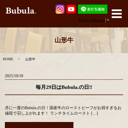
メ
Select Language
▼
山形牛
HOME
山形牛
2025/10/18
毎月29日はBubula.の日‼
月に一度のBubula.の日！国産牛のローストビーフがお得すぎるお
値段で召し上がれます！ ランチタイムロースト […]