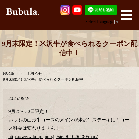
メ
Select Language
▼
9月末限定！米沢牛が食べられるクーポン配
信中！
HOME
お知らせ
9月末限定！米沢牛が食べられるクーポン配信中！
2025/09/26
9月25～30日限定！
いつもの山形牛コースのメインが米沢牛ステーキに！コー
ス料金は変わりません！
https://www.hotpepper.jp/strJ004026430/map/