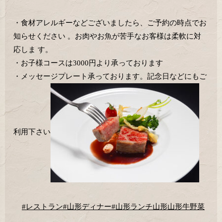
・食材アレルギーなどございましたら、ご予約の時点でお
知らせください 。お肉やお魚が苦手なお客様は柔軟に対
応しま す。
・お子様コースは3000円より承っております
・メッセージプレート承っております。記念日などにもご
利用下さい
#レストラン
#山形ディナー
#山形ランチ
山形
山形牛
野菜