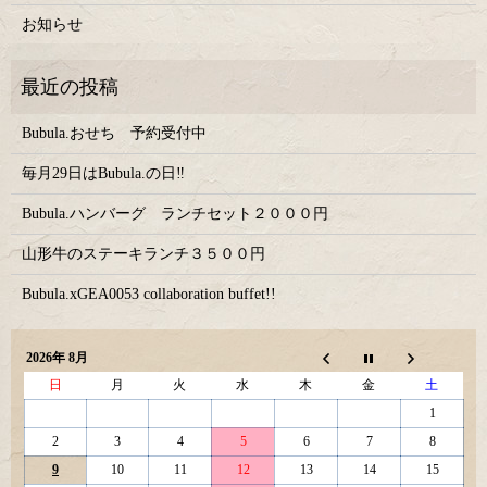
お知らせ
Bubula.おせち 予約受付中
毎月29日はBubula.の日‼
Bubula.ハンバーグ ランチセット２０００円
山形牛のステーキランチ３５００円
Bubula.xGEA0053 collaboration buffet!!
2026年 8月
日
月
火
水
木
金
土
1
2
3
4
5
6
7
8
9
10
11
12
13
14
15