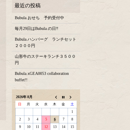
Bubula.おせち 予約受付中
毎月29日はBubula.の日‼
Bubula.ハンバーグ ランチセット
２０００円
山形牛のステーキランチ３５００
円
Bubula.xGEA0053 collaboration
buffet!!
2026年 8月
日
月
火
水
木
金
土
1
2
3
4
5
6
7
8
9
10
11
12
13
14
15