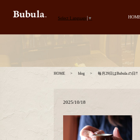
HOM
Select Language
▼
HOME
blog
毎月29日はBubula.の日‼
2025/10/18