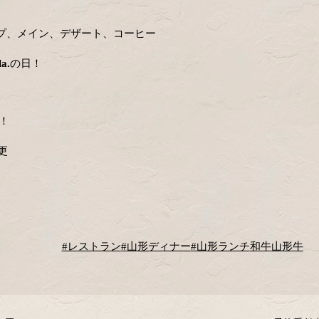
プ、メイン、デザート、コーヒー
a.
の日！
！
更
#レストラン
#山形ディナー
#山形ランチ
和牛
山形牛