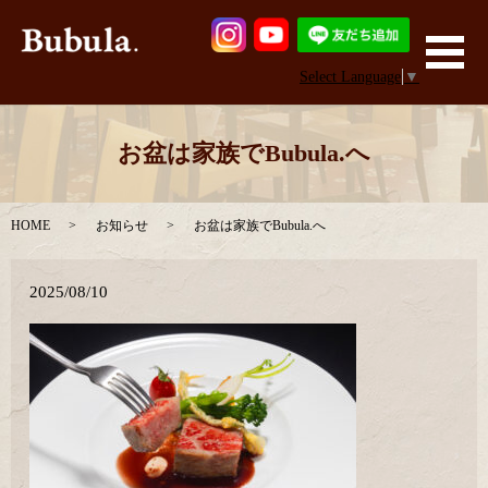
メ
Select Language
▼
お盆は家族でBubula.へ
HOME
お知らせ
お盆は家族でBubula.へ
2025/08/10