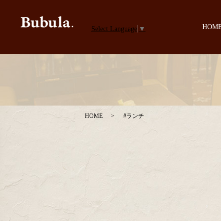
HOM
Select Language
▼
HOME
#ランチ