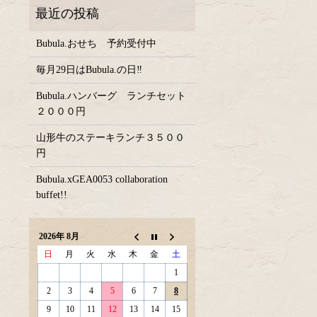
Bubula.おせち 予約受付中
毎月29日はBubula.の日‼
Bubula.ハンバーグ ランチセット
２０００円
山形牛のステーキランチ３５００
円
Bubula.xGEA0053 collaboration
buffet!!
2026年 8月
日
月
火
水
木
金
土
1
2
3
4
5
6
7
8
9
10
11
12
13
14
15