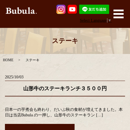
メ
Select Language
▼
ステーキ
HOME
ステーキ
2025/10/03
山形牛のステーキランチ３５００円
日本一の芋煮会も終わり、だいぶ秋の食材が増えてきました。本
日は当店Bubula.の一押し、山形牛のステーキラン […]