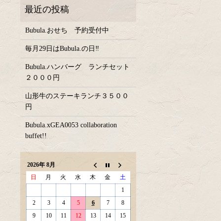
Bubula.おせち 予約受付中
毎月29日はBubula.の日‼
Bubula.ハンバーグ ランチセット
２０００円
山形牛のステーキランチ３５００
円
Bubula.xGEA0053 collaboration
buffet!!
2026年 8月
日
月
火
水
木
金
土
1
2
3
4
5
6
7
8
9
10
11
12
13
14
15