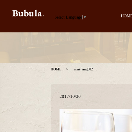
HOM
Select Language
▼
HOME
wine_img002
2017/10/30