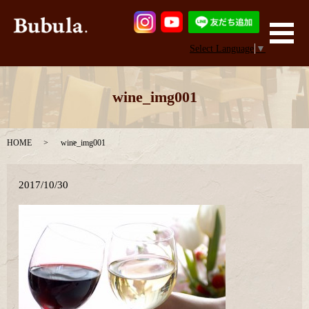
メ
Select Language
▼
wine_img001
HOME
wine_img001
2017/10/30