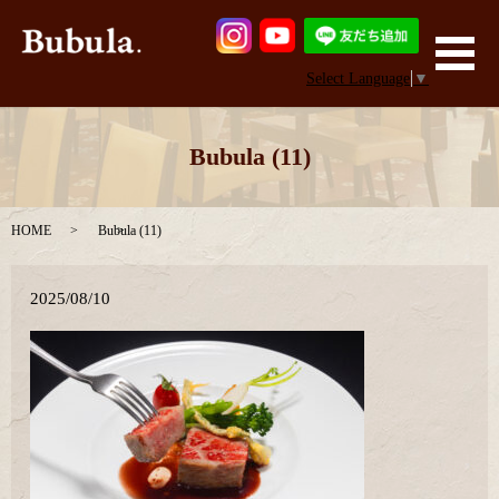
メ
Select Language
▼
Bubula (11)
HOME
Bubula (11)
2025/08/10