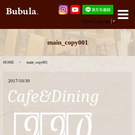
メ
Select Language
▼
main_copy001
HOME
main_copy001
2017/10/30