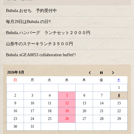
Bubula.おせち 予約受付中
毎月29日はBubula.の日‼
Bubula.ハンバーグ ランチセット２０００円
山形牛のステーキランチ３５００円
Bubula.xGEA0053 collaboration buffet!!
2026年 8月
日
月
火
水
木
金
土
1
2
3
4
5
6
7
8
9
10
11
12
13
14
15
16
17
18
19
20
21
22
23
24
25
26
27
28
29
30
31