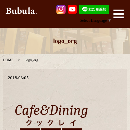
メ
Select Language
▼
logo_org
HOME
logo_org
2018/03/05