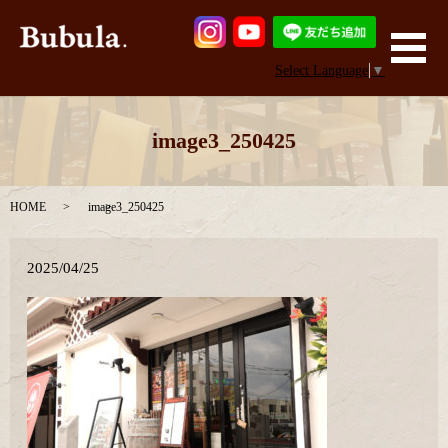
メ
Select Language
▼
image3_250425
HOME
image3_250425
2025/04/25