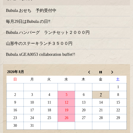
Bubula.おせち 予約受付中
毎月29日はBubula.の日‼
Bubula.ハンバーグ ランチセット２０００円
山形牛のステーキランチ３５００円
Bubula.xGEA0053 collaboration buffet!!
2026年 8月
日
月
火
水
木
金
土
1
2
3
4
5
6
7
8
9
10
11
12
13
14
15
16
17
18
19
20
21
22
23
24
25
26
27
28
29
30
31