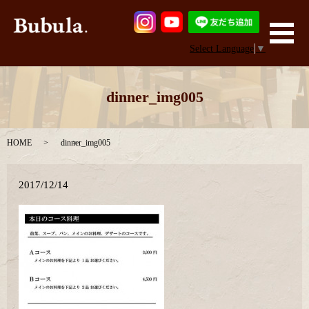
メ
Select Language
▼
dinner_img005
HOME
dinner_img005
2017/12/14