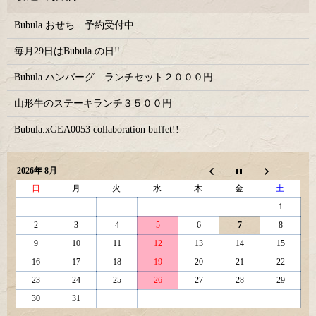
Bubula.おせち 予約受付中
毎月29日はBubula.の日‼
Bubula.ハンバーグ ランチセット２０００円
山形牛のステーキランチ３５００円
Bubula.xGEA0053 collaboration buffet!!
2026年 8月
日
月
火
水
木
金
土
1
2
3
4
5
6
7
8
9
10
11
12
13
14
15
16
17
18
19
20
21
22
23
24
25
26
27
28
29
30
31