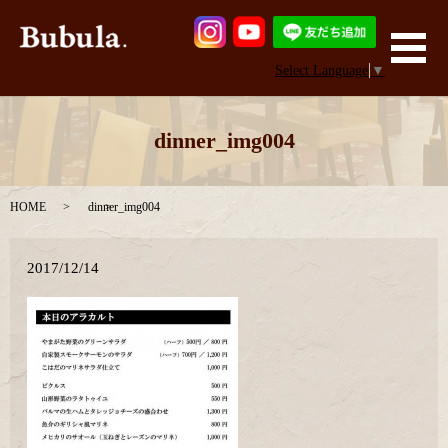
メ
Select Language
▼
dinner_img004
HOME
dinner_img004
2017/12/14