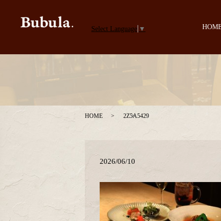
HOM
Select Language
▼
HOME
2Z5A5429
2026/06/10