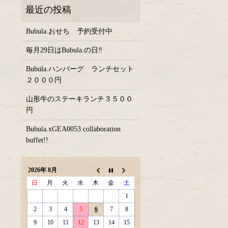
Bubula.おせち 予約受付中
毎月29日はBubula.の日‼
Bubula.ハンバーグ ランチセット
２０００円
山形牛のステーキランチ３５００
円
Bubula.xGEA0053 collaboration
buffet!!
2026年 8月
日
月
火
水
木
金
土
1
2
3
4
5
6
7
8
9
10
11
12
13
14
15