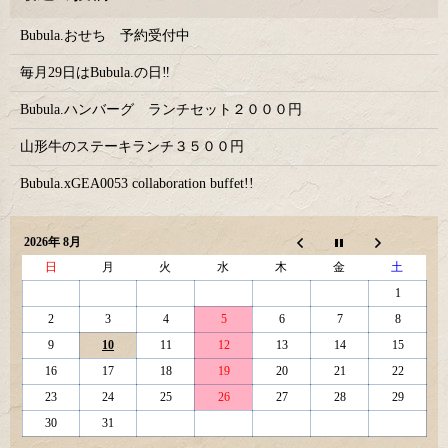
Bubula.おせち 予約受付中
毎月29日はBubula.の日‼
Bubula.ハンバーグ ランチセット２０００円
山形牛のステーキランチ３５００円
Bubula.xGEA0053 collaboration buffet!!
2026年 8月
日
月
火
水
木
金
土
1
2
3
4
5
6
7
8
9
10
11
12
13
14
15
16
17
18
19
20
21
22
23
24
25
26
27
28
29
30
31