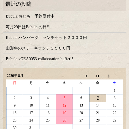
Bubula.おせち 予約受付中
毎月29日はBubula.の日‼
Bubula.ハンバーグ ランチセット２０００円
山形牛のステーキランチ３５００円
Bubula.xGEA0053 collaboration buffet!!
2026年 8月
日
月
火
水
木
金
土
1
2
3
4
5
6
7
8
9
10
11
12
13
14
15
16
17
18
19
20
21
22
23
24
25
26
27
28
29
30
31