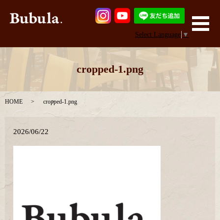
メ
Select Language
▼
cropped-1.png
HOME
cropped-1.png
2026/06/22