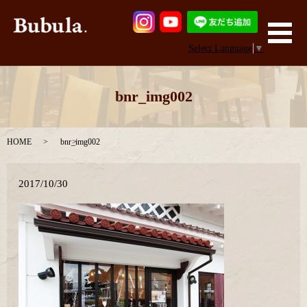
メ
Select Language
▼
bnr_img002
HOME
bnr_img002
2017/10/30