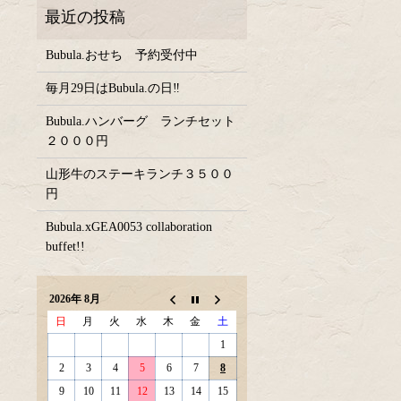
Bubula.おせち 予約受付中
毎月29日はBubula.の日‼
Bubula.ハンバーグ ランチセット
２０００円
山形牛のステーキランチ３５００
円
Bubula.xGEA0053 collaboration
buffet!!
2026年 8月
日
月
火
水
木
金
土
1
2
3
4
5
6
7
8
9
10
11
12
13
14
15