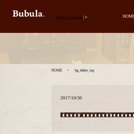
HOM
Select Language
▼
HOME
bg_slider_top
2017/10/30