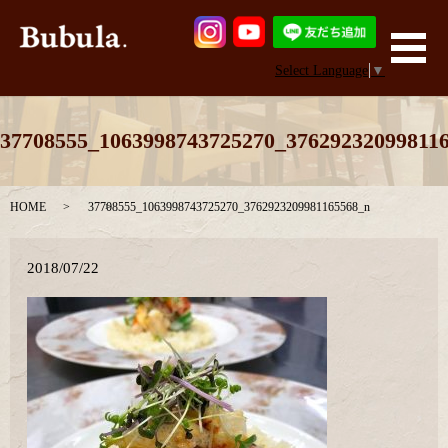
メ
Select Language
▼
37708555_1063998743725270_37629232099811
HOME
37708555_1063998743725270_3762923209981165568_n
2018/07/22