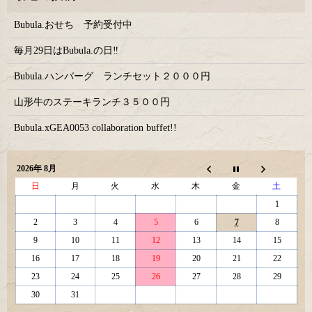
Bubula.おせち 予約受付中
毎月29日はBubula.の日‼
Bubula.ハンバーグ ランチセット２０００円
山形牛のステーキランチ３５００円
Bubula.xGEA0053 collaboration buffet!!
2026年 8月
日
月
火
水
木
金
土
1
2
3
4
5
6
7
8
9
10
11
12
13
14
15
16
17
18
19
20
21
22
23
24
25
26
27
28
29
30
31