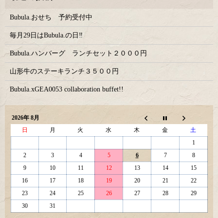
Bubula.おせち 予約受付中
毎月29日はBubula.の日‼
Bubula.ハンバーグ ランチセット２０００円
山形牛のステーキランチ３５００円
Bubula.xGEA0053 collaboration buffet!!
2026年 8月
日
月
火
水
木
金
土
1
2
3
4
5
6
7
8
9
10
11
12
13
14
15
16
17
18
19
20
21
22
23
24
25
26
27
28
29
30
31