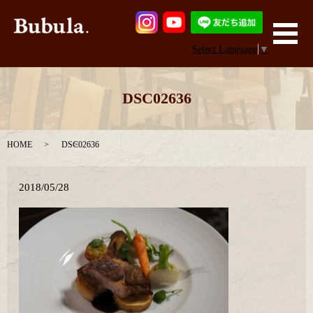
メ
Select Language
▼
DSC02636
HOME
DSC02636
2018/05/28