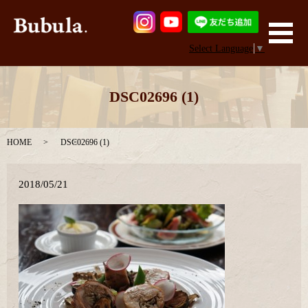
メ
Select Language
▼
DSC02696 (1)
HOME
DSC02696 (1)
2018/05/21