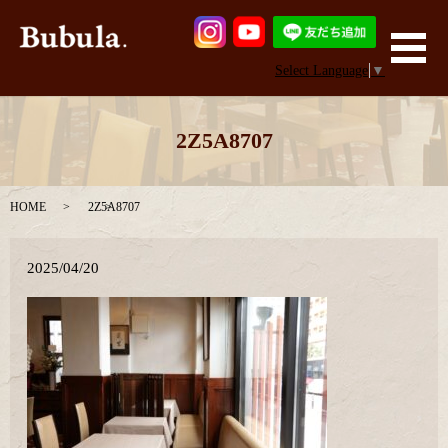
メ
Select Language
▼
2Z5A8707
HOME
2Z5A8707
2025/04/20