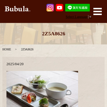
メ
Select Language
▼
2Z5A8626
HOME
2Z5A8626
2025/04/20