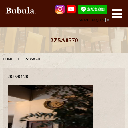
メ
Select Language
▼
2Z5A8570
HOME
2Z5A8570
2025/04/20