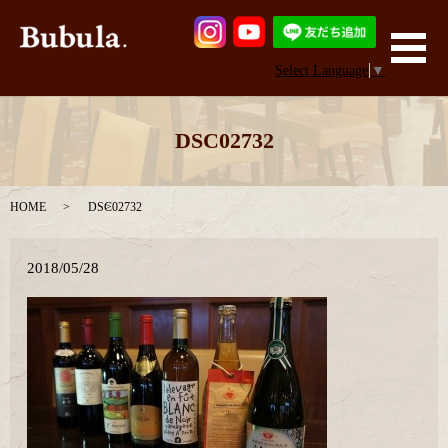
メ
Select Language
▼
DSC02732
HOME
DSC02732
2018/05/28