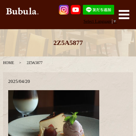
メ
Select Language
▼
2Z5A5877
HOME
2Z5A5877
2025/04/20