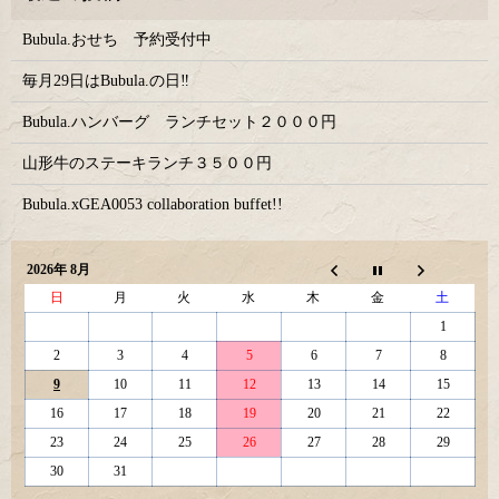
Bubula.おせち 予約受付中
毎月29日はBubula.の日‼
Bubula.ハンバーグ ランチセット２０００円
山形牛のステーキランチ３５００円
Bubula.xGEA0053 collaboration buffet!!
2026年 8月
日
月
火
水
木
金
土
1
2
3
4
5
6
7
8
9
10
11
12
13
14
15
16
17
18
19
20
21
22
23
24
25
26
27
28
29
30
31